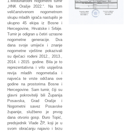
1.Međunarodni nogometni turnir
„HNK Orašje 2022.“. Na tom
veličanstvenom nogometnom
skupu mladih igrača nastupilo je
ukupno 45 ekipa iz Bosne i
Hercegovine, Hrvatske i Srbije.
Turnir je odigran u četiri uzrasne
nogometne generacije. Dva
dana svoje umijeće i znanje
nogometne vještine pokazivali
su dječaci rođeni 2012., 2013.,
2014. i 2015. godine. Bila je to
reprezentativna i vrlo uspješna
revija mladih nogometaša i
najveća te vrste održana ove
godine na prostorima Bosne i
Hercegovine. Sam turnir, čiji su
glavni pokrovitelji bili Županija
Posavska, Grad Orašje i
Nogometni savez Posavske
županije, službeno je prvog
dana otvorio gosp. Đuro Topić,
predsjednik Vlade ŽP, koji je u
svom obraćanju najavio i brzu