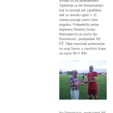
izvodili su se jedanaesterci.
S(p)retniji su bili Donjomahalci
koji su postigli pet zgoditaka,
dok su domaći igrači s 11
metara postigli samo četiri
pogotka. Pobjednički pehar
kapetanu Dinama Josipu
Maskaljeviću je uručio Iljo
Dominković, predsjednik NS
PŽ. Obje momčadi predstavljat
će ovaj Savez u završnici Kupa
na razini NS F BiH.
Iljo Dominković, predsjednik NS