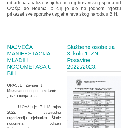
odrađena analiza uspjeha herceg-bosanskog sporta od
Orašja do Neuma, a cilj je bio na jednom mjestu
prikazati sve sportske uspjehe hrvatskog naroda u BiH.
NAJVEĆA
Službene osobe za
MANIFESTACIJA
3. kolo 1. ŽNL
MLADIH
Posavine
NOGOMETAŠA U
2022./2023.
BiH
ORAŠJE: Završen 1.
Međunarodni nogometni turnir
„HNK Orašje 2022.“
U Orašju je 17. i 18. rujna
2022., uz izvanrednu
organizaciju djelatnika Škole
nogometa, održan