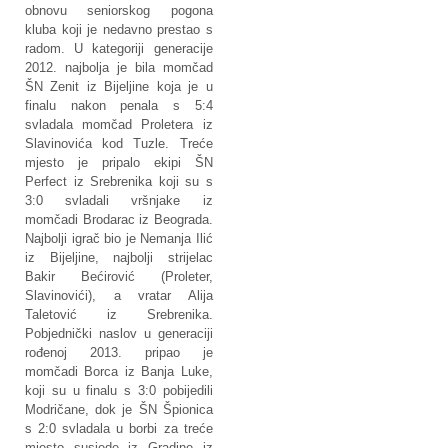
obnovu seniorskog pogona
kluba koji je nedavno prestao s
radom. U kategoriji generacije
2012. najbolja je bila momčad
ŠN Zenit iz Bijeljine koja je u
finalu nakon penala s 5:4
svladala momčad Proletera iz
Slavinovića kod Tuzle. Treće
mjesto je pripalo ekipi ŠN
Perfect iz Srebrenika koji su s
3:0 svladali vršnjake iz
momčadi Brodarac iz Beograda.
Najbolji igrač bio je Nemanja Ilić
iz Bijeljine, najbolji strijelac
Bakir Bećirović (Proleter,
Slavinovići), a vratar Alija
Taletović iz Srebrenika.
Pobjednički naslov u generaciji
rođenoj 2013. pripao je
momčadi Borca iz Banja Luke,
koji su u finalu s 3:0 pobijedili
Modričane, dok je ŠN Špionica
s 2:0 svladala u borbi za treće
mjesto susjede iz Gradine iz