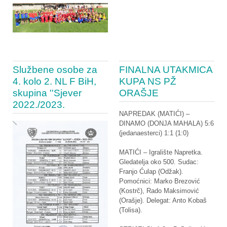
Službene osobe za
FINALNA UTAKMICA
4. kolo 2. NL F BiH,
KUPA NS PŽ
skupina ''Sjever
ORAŠJE
2022./2023.
NAPREDAK (MATIĆI) –
DINAMO (DONJA MAHALA) 5:6
(jedanaesterci) 1:1 (1:0)
MATIĆI – Igralište Napretka.
Gledatelja oko 500. Sudac:
Franjo Ćulap (Odžak).
Pomoćnici: Marko Brezović
(Kostrč), Rado Maksimović
(Orašje). Delegat: Anto Kobaš
(Tolisa).