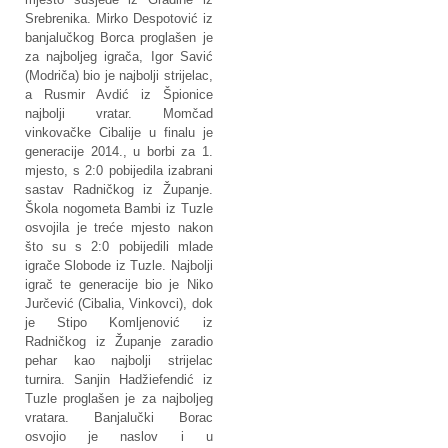
Srebrenika. Mirko Despotović iz
banjalučkog Borca proglašen je
za najboljeg igrača, Igor Savić
(Modriča) bio je najbolji strijelac,
a Rusmir Avdić iz Špionice
najbolji vratar. Momčad
vinkovačke Cibalije u finalu je
generacije 2014., u borbi za 1.
mjesto, s 2:0 pobijedila izabrani
sastav Radničkog iz Županje.
Škola nogometa Bambi iz Tuzle
osvojila je treće mjesto nakon
što su s 2:0 pobijedili mlade
igrače Slobode iz Tuzle. Najbolji
igrač te generacije bio je Niko
Jurčević (Cibalia, Vinkovci), dok
je Stipo Komljenović iz
Radničkog iz Županje zaradio
pehar kao najbolji strijelac
turnira. Sanjin Hadžiefendić iz
Tuzle proglašen je za najboljeg
vratara. Banjalučki Borac
osvojio je naslov i u