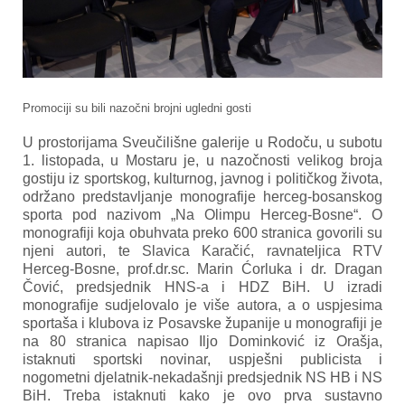
Promociji su bili nazočni brojni ugledni gosti
U prostorijama Sveučilišne galerije u Rodoču, u subotu
1. listopada, u Mostaru je, u nazočnosti velikog broja
gostiju iz sportskog, kulturnog, javnog i političkog života,
održano predstavljanje monografije herceg-bosanskog
sporta pod nazivom „Na Olimpu Herceg-Bosne“. O
monografiji koja obuhvata preko 600 stranica govorili su
njeni autori, te Slavica Karačić, ravnateljica RTV
Herceg-Bosne, prof.dr.sc. Marin Ćorluka i dr. Dragan
Čović, predsjednik HNS-a i HDZ BiH. U izradi
monografije sudjelovalo je više autora, a o uspjesima
sportaša i klubova iz Posavske županije u monografiji je
na 80 stranica napisao Iljo Dominković iz Orašja,
istaknuti sportski novinar, uspješni publicista i
nogometni djelatnik-nekadašnji predsjednik NS HB i NS
BiH. Treba istaknuti kako je ovo prva sustavno