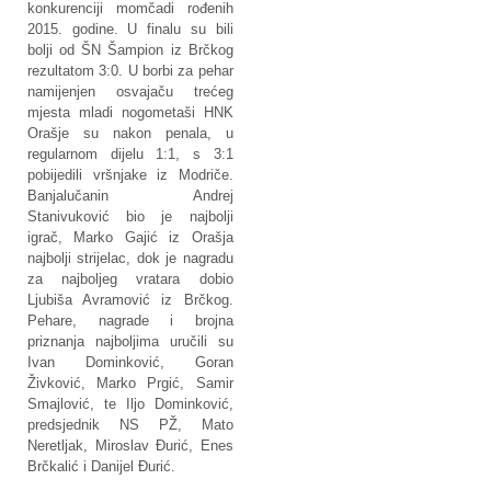
konkurenciji momčadi rođenih
2015. godine. U finalu su bili
bolji od ŠN Šampion iz Brčkog
rezultatom 3:0. U borbi za pehar
namijenjen osvajaču trećeg
mjesta mladi nogometaši HNK
Orašje su nakon penala, u
regularnom dijelu 1:1, s 3:1
pobijedili vršnjake iz Modriče.
Banjalučanin Andrej
Stanivuković bio je najbolji
igrač, Marko Gajić iz Orašja
najbolji strijelac, dok je nagradu
za najboljeg vratara dobio
Ljubiša Avramović iz Brčkog.
Pehare, nagrade i brojna
priznanja najboljima uručili su
Ivan Dominković, Goran
Živković, Marko Prgić, Samir
Smajlović, te Iljo Dominković,
predsjednik NS PŽ, Mato
Neretljak, Miroslav Đurić, Enes
Brčkalić i Danijel Đurić.