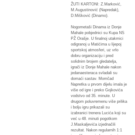
ŽUTI KARTONI: Z.Marković,
M.Augustinović (Napredak),
D.Mišković (Dinamo).
Nogometaši Dinama iz Donje
Mahale pobjednici su Kupa NS
PŽ Orašje. U finalnoj utakmici
odigranoj u Matićima u lijepoj
sportskoj atmosferi, uz vrlo
dobru organizaciju i pred
solidnim brojem gledatelja,
igrači iz Donje Mahale nakon
jedanaesteraca svladali su
domaći sastav. Momčad
Napretka u prvom dijelu imala je
više od igre i preko Gojkovića
vodstvo od 35. minute. U
drugom poluvremenu više prilika
i bolju igru prikazali su
izabranici trenera Lucića koji su
već u 48. minuti pogotkom
J.Maskaljevića izjednačili
rezultat. Nakon regularnih 1:1