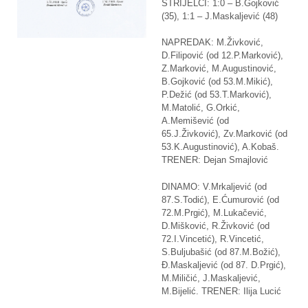
STRIJELCI: 1:0 – B.Gojković
(35), 1:1 – J.Maskaljević (48)
NAPREDAK: M.Živković,
D.Filipović (od 12.P.Marković),
Z.Marković, M.Augustinović,
B.Gojković (od 53.M.Mikić),
P.Dežić (od 53.T.Marković),
M.Matolić, G.Orkić,
A.Memišević (od
65.J.Živković), Zv.Marković (od
53.K.Augustinović), A.Kobaš.
TRENER: Dejan Smajlović
DINAMO: V.Mrkaljević (od
87.S.Todić), E.Ćumurović (od
72.M.Prgić), M.Lukačević,
D.Mišković, R.Živković (od
72.I.Vincetić), R.Vincetić,
S.Buljubašić (od 87.M.Božić),
Đ.Maskaljević (od 87. D.Prgić),
M.Miličić, J.Maskaljević,
M.Bijelić. TRENER: Ilija Lucić