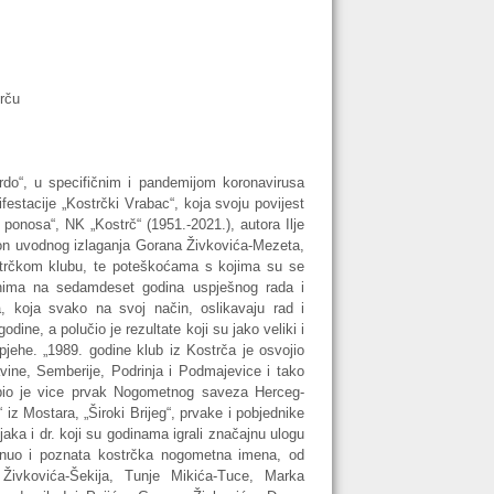
rču
do“, u specifičnim i pandemijom koronavirusa
festacije „Kostrčki Vrabac“, koja svoju povijest
ponosa“, NK „Kostrč“ (1951.-2021.), autora Ilje
kon uvodnog izlaganja Gorana Živkovića-Mezeta,
kostrčkom klubu, te poteškoćama s kojima su se
čanima na sedamdeset godina uspješnog rada i
a, koja svako na svoj način, oslikavaju rad i
odine, a polučio je rezultate koji su jako veliki i
pjehe. „1989. godine klub iz Kostrča je osvojio
vine, Semberije, Podrinja i Podmajevice i tako
 bio je vice prvak Nogometnog saveza Herceg-
 iz Mostara, „Široki Brijeg“, prvake i pobjednike
aka i dr. koji su godinama igrali značajnu ulogu
nuo i poznata kostrčka nogometna imena, od
e Živkovića-Šekija, Tunje Mikića-Tuce, Marka