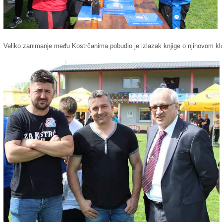
Veliko zanimanje među Kostrčanima pobudio je izlazak knjige o njihovom kl