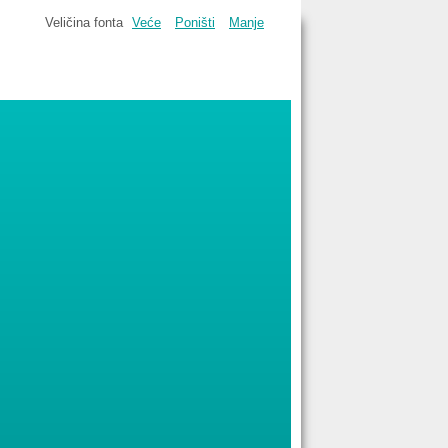
Veličina fonta
Veće
Poništi
Manje