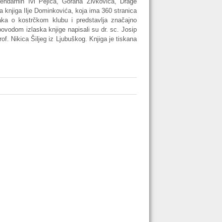
gendarnih Ivi Pejića, Gorana Živkovića, Drage
 knjiga Ilje Dominkovića, koja ima 360 stranica
anaka o kostrčkom klubu i predstavlja značajno
ovodom izlaska knjige napisali su dr. sc. Josip
rof. Nikica Šiljeg iz Ljubuškog. Knjiga je tiskana