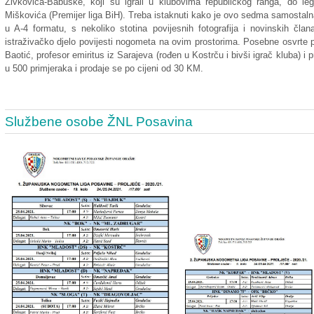
Živkovića-Babuške, koji su igrali u klubovima republičkog ranga, do le
Miškovića (Premijer liga BiH). Treba istaknuti kako je ovo sedma samostalna
u A-4 formatu, s nekoliko stotina povijesnih fotografija i novinskih čl
istraživačko djelo povijesti nogometa na ovim prostorima. Posebne osvrte p
Baotić, profesor emiritus iz Sarajeva (rođen u Kostrču i bivši igrač kluba) i p
u 500 primjeraka i prodaje se po cijeni od 30 KM.
Službene osobe ŽNL Posavina