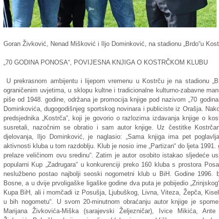
Goran Živković, Nenad Mišković i Iljo Dominković, na stadionu „Brdo“u Kost
„70 GODINA PONOSA“, POVIJESNA KNJIGA O KOSTRČKOM KLUBU
U prekrasnom ambijentu i lijepom vremenu u Kostrču je na stadionu „Br
ograničenim uvjetima, u sklopu kultne i tradicionalne kulturno-zabavne mani
piše od 1948. godine, održana je promocija knjige pod nazivom „70 godina 
Dominkovića, dugogodišnjeg sportskog novinara i publiciste iz Orašja. Na
predsjednika „Kostrča“, koji je govorio o razlozima izdavanja knjige o 
susretali, nazočnim se obratio i sam autor knjige. Uz čestitke Kostr
djelovanja, Iljo Dominković, je naglasio: „Sama knjiga ima pet poglavlj
aktivnosti kluba u tom razdoblju. Klub je nosio ime „Partizan“ do ljeta 1991. g
prelaze veličinom ovu sredinu“. Zatim je autor osobito istakao sljedeće us
popularni Kup „Zadrugara“ u konkurenciji preko 160 kluba s prostora Posa
neslužbeno postao najbolji seoski nogometni klub u BiH. Godine 1996.
Bosne, a u dvije prvoligaške ligaške godine dva puta je pobijedio „Zrinjskog“
Kupa BiH, ali i momčadi iz Posušja, Ljubuškog, Livna, Viteza, Žepča, Kiselj
u bih nogometu“. U svom 20-minutnom obraćanju autor knjige je spome
Marijana Živkovića-Miška (sarajevski Željezničar), Ivice Mikića, Ant