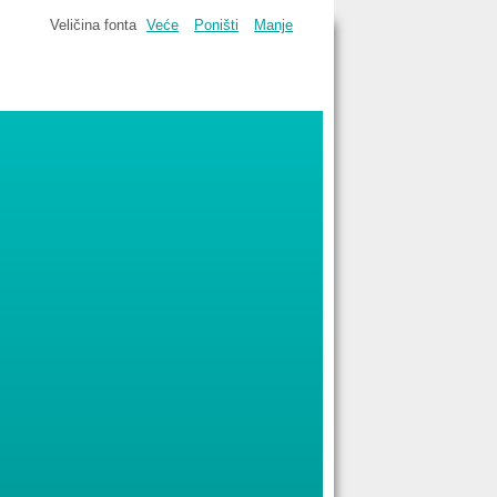
Veličina fonta
Veće
Poništi
Manje