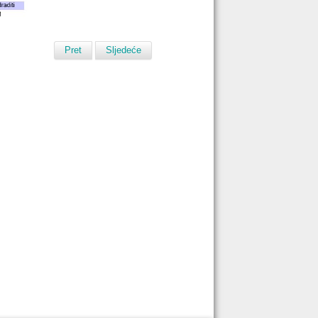
Pret
Sljedeće