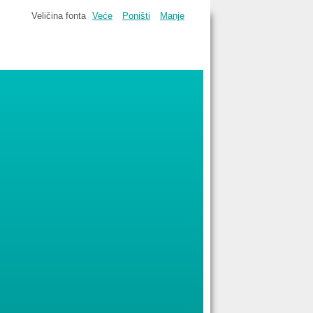
Veličina fonta
Veće
Poništi
Manje