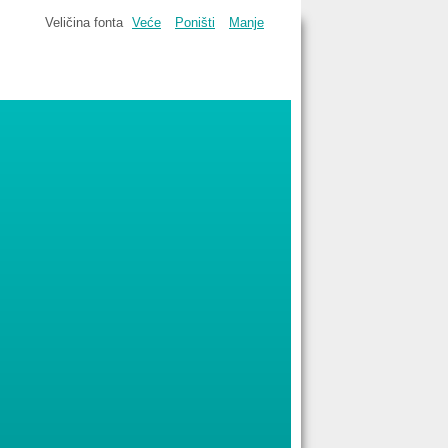
Veličina fonta
Veće
Poništi
Manje