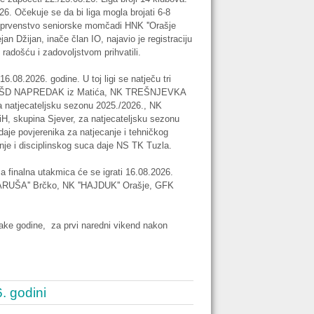
6. Očekuje se da bi liga mogla brojati 6-8
u prvenstvo seniorske momčadi HNK ''Orašje
jan Džijan, inače član IO, najavio je registraciju
 radošću i zadovoljstvom prihvatili.
.08.2026. godine. U toj ligi se natječu tri
 ( ŠD NAPREDAK iz Matića, NK TREŠNJEVKA
a natjecateljsku sezonu 2025./2026., NK
H, skupina Sjever, za natjecateljsku sezonu
daje povjerenika za natjecanje i tehničkog
enje i disciplinskog suca daje NS TK Tuzla.
 finalna utakmica će se igrati 16.08.2026.
DARUŠA'' Brčko, NK ''HAJDUK'' Orašje, GFK
ake godine, za prvi naredni vikend nakon
. godini