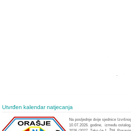
Utvrđen kalendar natjecanja
Na posljednje dvije sjednice Izvršn
10.07.2026. godine, između ostalog,
2026./2027. Tako će 1. ŽNL Posavine