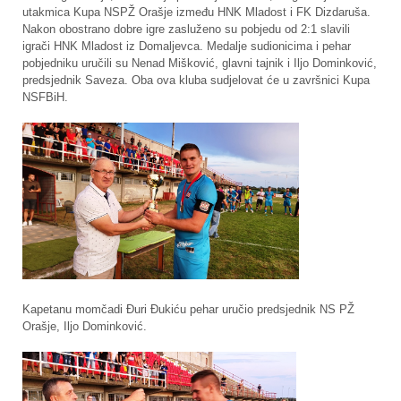
utakmica Kupa NSPŽ Orašje između HNK Mladost i FK Dizdaruša.
Nakon obostrano dobre igre zasluženo su pobjedu od 2:1 slavili
igrači HNK Mladost iz Domaljevca. Medalje sudionicima i pehar
pobjedniku uručili su Nenad Mišković, glavni tajnik i Iljo Dominković,
predsjednik Saveza. Oba ova kluba sudjelovat će u završnici Kupa
NSFBiH.
Kapetanu momčadi Đuri Đukiću pehar uručio predsjednik NS PŽ
Orašje, Iljo Dominković.