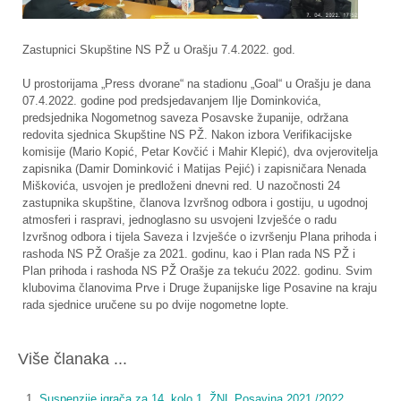
Zastupnici Skupštine NS PŽ u Orašju 7.4.2022. god.
U prostorijama „Press dvorane“ na stadionu „Goal“ u Orašju je dana
07.4.2022. godine pod predsjedavanjem Ilje Dominkovića,
predsjednika Nogometnog saveza Posavske županije, održana
redovita sjednica Skupštine NS PŽ. Nakon izbora Verifikacijske
komisije (Mario Kopić, Petar Kovčić i Mahir Klepić), dva ovjerovitelja
zapisnika (Damir Dominković i Matijas Pejić) i zapisničara Nenada
Miškovića, usvojen je predloženi dnevni red. U nazočnosti 24
zastupnika skupštine, članova Izvršnog odbora i gostiju, u ugodnoj
atmosferi i raspravi, jednoglasno su usvojeni Izvješće o radu
Izvršnog odbora i tijela Saveza i Izvješće o izvršenju Plana prihoda i
rashoda NS PŽ Orašje za 2021. godinu, kao i Plan rada NS PŽ i
Plan prihoda i rashoda NS PŽ Orašje za tekuću 2022. godinu. Svim
klubovima članovima Prve i Druge županijske lige Posavine na kraju
rada sjednice uručene su po dvije nogometne lopte.
Više članaka ...
Suspenzije igrača za 14. kolo 1. ŽNL Posavina 2021./2022.