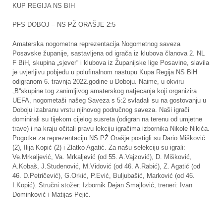
KUP REGIJA NS BIH
PFS DOBOJ – NS PŽ ORAŠJE 2:5
Amaterska nogometna reprezentacija Nogometnog saveza
Posavske županije, sastavljena od igrača iz klubova članova 2. NL
F BiH, skupina „sjever“ i klubova iz Županijske lige Posavine, slavila
je uvjerljivu pobjedu u polufinalnom nastupu Kupa Regija NS BiH
odigranom 6. travnja 2022.godine u Doboju. Naime, u okviru
„B“skupine tog zanimljivog amaterskog natjecanja koji organizira
UEFA, nogometaši našeg Saveza s 5:2 svladali su na gostovanju u
Doboju izabranu vrstu njihovog područnog saveza. Naši igrači
dominirali su tijekom cijelog susreta (odigran na terenu od umjetne
trave) i na kraju očitali pravu lekciju igračima izbornika Nikole Nikića.
Pogotke za reprezentaciju NS PŽ Orašje postigli su Dario Mišković
(2), Ilija Kopić (2) i Zlatko Agatić. Za našu selekciju su igrali:
Ve.Mrkaljević, Va. Mrkaljević (od 55. A.Vajzović), D. Mišković,
A.Kobaš, J.Studenović, M.Vidović (od 46. A.Rabić), Z. Agatić (od
46. D.Petričević), G.Orkić, P.Ević, Buljubašić, Marković (od 46.
I.Kopić). Stručni stožer: Izbornik Dejan Smajlović, treneri: Ivan
Dominković i Matijas Pejić.