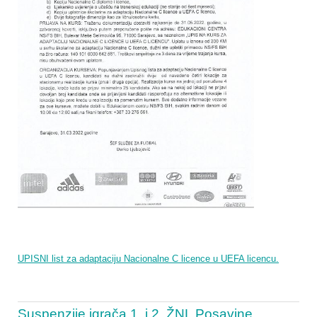
UPISNI list za adaptaciju Nacionalne C licence u UEFA licencu.
Suspenzije igrača 1. i 2. ŽNL Posavine