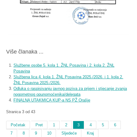
Više članaka ...
Službene osobe 5. kola 1. ŽNL Posavina i 2. kola 2. ŽNL
Posavina
Službena lica 4. kola 1. ŽNL Posavina 2025./2026. i 1. kola 2.
ŽNL Posavina 2025./2026.
Odluka o raspisivanju javnog poziva za prijem i stjecanje zvanja
nogometnog opunomoćenika/delegata
FINALNA UTAKMICA KUP-a NS PŽ Orašje
Stranica 3 od 43
Početak
Pret
1
2
3
4
5
6
7
8
9
10
Sljedeće
Kraj