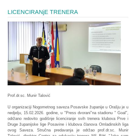
LICENCIRANjE TRENERA
Prof.dr.sc. Munir Talović
U organizaciji Nogometnog saveza Posavske županije u Orašju je u
nedjelju, 15.02.2026. godine, u "Press dvorani"na stadionu " Goal",
održano redovito godišnje licenciranje svih trenera klubova Prve i
Druge županijske lige Posavine i klubova članova Omladinskih liga
ovog Saveza. Stručna predavanja je održao prof.dr.sc. Munir
Talović, direktor Centra za edukaciju trenera NS BiH. "Jako sam